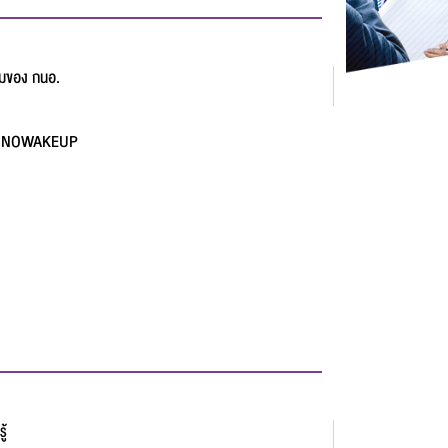
รมของ กนอ.
์ INNOWAKEUP
ู้